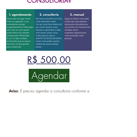
CONSULTORIA?
R$ 500,00
Agendar
Aviso:
É preciso agendar a consultoria conforme a
disponibilidade da agenda
Botanica
CNPJ
43.736.782
/0001-34
contato@abotanica.com.br