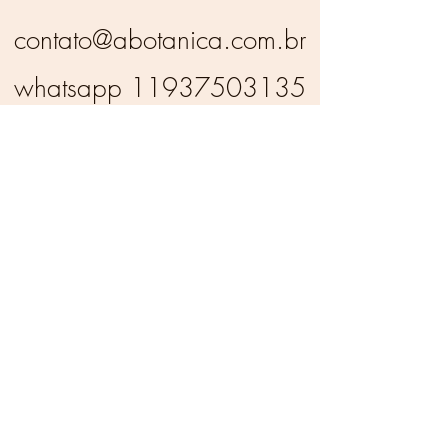
contato@abotanica.com.br
whatsapp
11937503135
CNPJ
43.736.782
/0001-
34
Botanica
CNPJ
43.736.782
/0001-34
contato@abotanica.com.br
whatsapp
11937503135
Política de Privacidade
Termos e Condições