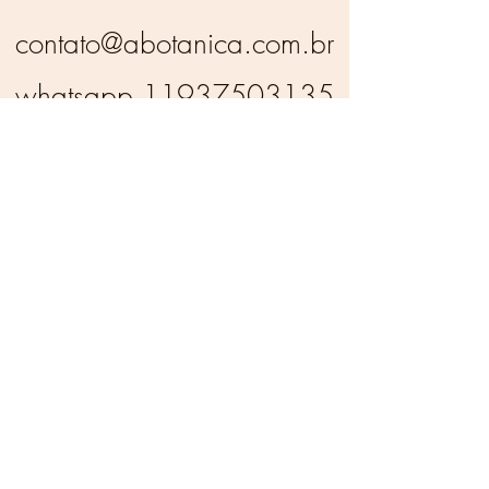
contato@abotanica.com.br
whatsapp
11937503135
CNPJ 43,736,782/0001-
34
Botany
CNPJ
43,736,782/0001-34
contato@abotanica.com.br
whatsapp
11937503135
Política de Privacidade
Termos e Condições