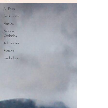
All Posts
Iluminação
Plantas
Mitos e
Verdades
Adubação
Biomas
Predadores