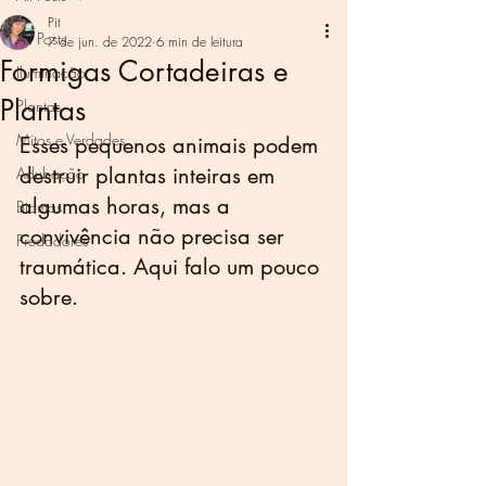
Pit
All Posts
7 de jun. de 2022
6 min de leitura
Formigas Cortadeiras e
Iluminação
Plantas
Plantas
Mitos e Verdades
Esses pequenos animais podem 
destruir plantas inteiras em 
Adubação
algumas horas, mas a 
Biomas
convivência não precisa ser 
Predadores
traumática. Aqui falo um pouco 
sobre. 