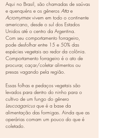
Aqui no Brasil, são chamadas de saúvas 
e quenquéns e os gêneros 
Atta
 e 
Acromyrmex
 vivem em todo o continente 
americano, desde o sul dos Estados 
Unidos até o centro da Argentina.
Com seu comportamento forrageiro, 
pode desfolhar entre 15 e 50% das 
espécies vegetais ao redor da colônia. 
Comportamento forrageiro é o ato de 
procurar, caçar/coletar alimentos ou 
presas vagando pela região.
Essas folhas e pedaços vegetais são 
levados para dentro do ninho para o 
cultivo de um fungo do gênero 
Leucoagaricus 
que é a base da 
alimentação das formigas. Ainda que as 
operárias comam um pouco do que é 
coletado.