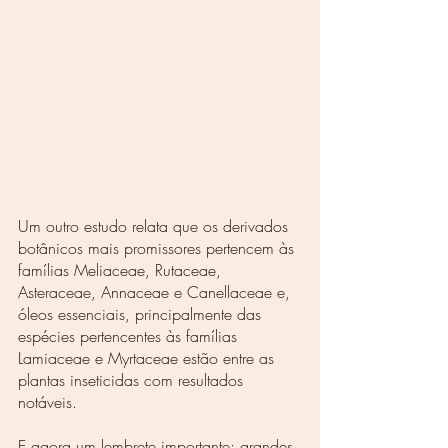
Um outro estudo relata que os derivados 
botânicos mais promissores pertencem às 
famílias Meliaceae, Rutaceae, 
Asteraceae, Annaceae e Canellaceae e, 
óleos essenciais, principalmente das 
espécies pertencentes às famílias 
Lamiaceae e Myrtaceae estão entre as 
plantas inseticidas com resultados 
notáveis.
E agora um lembrete importante: grandes 