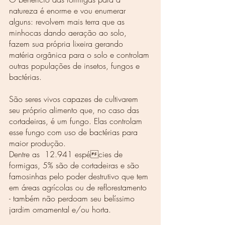
natureza é enorme e vou enumerar 
alguns: revolvem mais terra que as 
minhocas dando aeração ao solo, 
fazem sua própria lixeira gerando 
matéria orgânica para o solo e controlam 
outras populações de insetos, fungos e 
bactérias. 
São seres vivos capazes de cultivarem 
seu próprio alimento que, no caso das 
cortadeiras, é um fungo. Elas controlam 
esse fungo com uso de bactérias para 
maior produção. 
Dentre as  12.941 espécies de 
formigas, 5% são de cortadeiras e são 
famosinhas pelo poder destrutivo que tem 
em áreas agrícolas ou de reflorestamento 
- também não perdoam seu belíssimo 
jardim ornamental e/ou horta. 