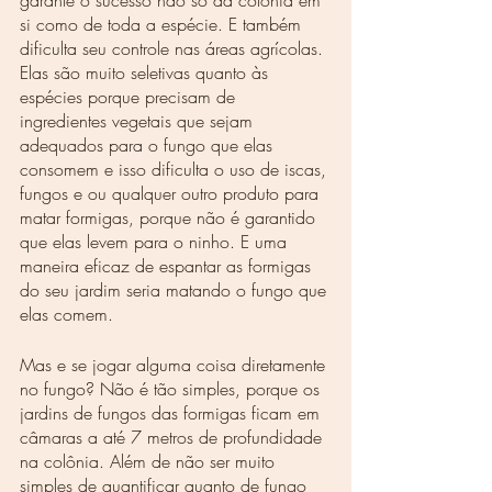
garante o sucesso não só da colônia em 
si como de toda a espécie. E também 
dificulta seu controle nas áreas agrícolas. 
Elas são muito seletivas quanto às 
espécies porque precisam de 
ingredientes vegetais que sejam 
adequados para o fungo que elas 
consomem e isso dificulta o uso de iscas, 
fungos e ou qualquer outro produto para 
matar formigas, porque não é garantido 
que elas levem para o ninho. E uma 
maneira eficaz de espantar as formigas 
do seu jardim seria matando o fungo que 
elas comem. 
Mas e se jogar alguma coisa diretamente 
no fungo? Não é tão simples, porque os 
jardins de fungos das formigas ficam em 
câmaras a até 7 metros de profundidade 
na colônia. Além de não ser muito 
simples de quantificar quanto de fungo 