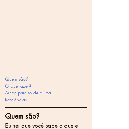
Q
uem são?
O que fazer?
Ainda preciso de ajuda.
Referências
Quem são?
Eu sei que você sabe o que é 